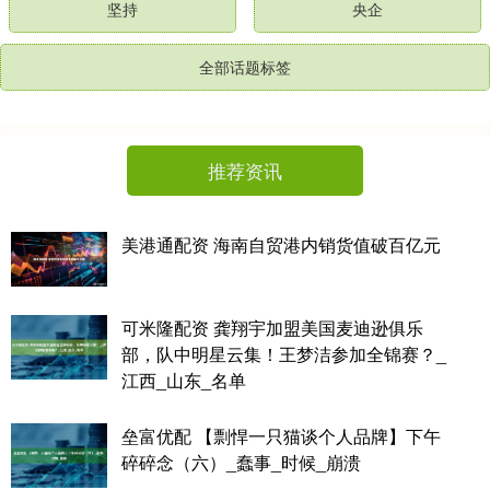
坚持
央企
全部话题标签
推荐资讯
美港通配资 海南自贸港内销货值破百亿元
可米隆配资 龚翔宇加盟美国麦迪逊俱乐
部，队中明星云集！王梦洁参加全锦赛？_
江西_山东_名单
垒富优配 【剽悍一只猫谈个人品牌】下午
碎碎念（六）_蠢事_时候_崩溃