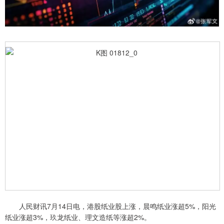
人民财讯7月14日电，港股纸业股上涨，晨鸣纸业涨超5%，阳光
纸业涨超3%，玖龙纸业、理文造纸等涨超2%。