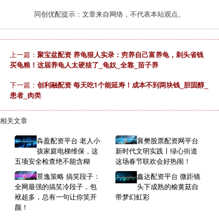
同创优配提示：文章来自网络，不代表本站观点。
上一篇：
聚宝盆配资 养龟狠人实录：穷养自己富养龟，剃头省钱
买龟粮！这届养龟人太硬核了_龟奴_全靠_苗子养
下一篇：
创利融配资 每天吃1个能延寿！成本不到两块钱_胆固醇_
患者_肉类
相关文章
犇盈配资平台 老人小
襄樊股票配资网平台
孩家庭电梯维保，这
新时代文明实践丨绿心街道
五项安全检查绝不能含糊
这场春节联欢会好热闹！
景逸策略 搞笑段子：
鑫达配资平台 微距镜
全网最强的搞笑冷段子，包
头下成熟的榆黄菇自
袱超多，总有一句让你笑开
带梦幻虹彩
颜！