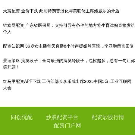
天宸配资 金价下跌 此前特朗普淡化与美联储主席鲍威尔的矛盾
锦鑫网配资 广东省医保局：支持引导有条件的地方将生育津贴直接发给
个人
配资知识网 36岁女主播每天直播8小时声援嫣然医院，李亚鹏留言回复
景逸策略 搞笑段子：全网最强的搞笑冷段子，包袱超多，总有一句让你
笑开颜！
红马甲配资APP下载 工信部部长李乐成出席2025中国5G+工业互联网
大会
同创优配
炒股配资平台
配资炒股行情
配资门户网